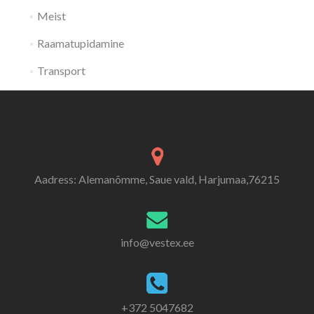
Meist
Raamatupidamine
Transport
Aadress: Alemanõmme, Saue vald, Harjumaa,76215
info@vestex.ee
+372 5047682