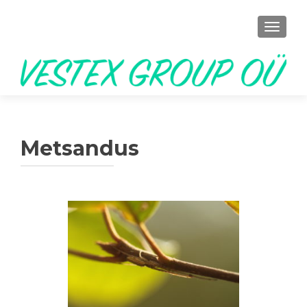
TOGGL
Metsandus