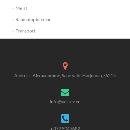
Meist
Raamatupidamine
Transport
Aadress: Alemanõmme, Saue vald, Harjumaa,76215
info@vestex.ee
+372 5047682